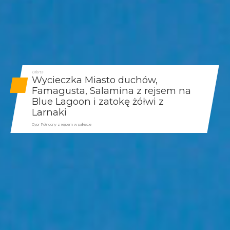
Oferta
Wycieczka Miasto duchów,
Famagusta, Salamina z rejsem na
Blue Lagoon i zatokę żółwi z
Larnaki
Cypr Północny z rejsem w pakiecie