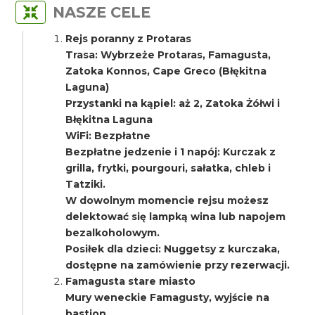
NASZE CELE
Rejs poranny z Protaras
Trasa: Wybrzeże Protaras, Famagusta,
Zatoka Konnos, Cape Greco (Błękitna
Laguna)
Przystanki na kąpiel: aż 2, Zatoka Żółwi i
Błękitna Laguna
WiFi: Bezpłatne
Bezpłatne jedzenie i 1 napój: Kurczak z
grilla, frytki, pourgouri, sałatka, chleb i
Tatziki.
W dowolnym momencie rejsu możesz
delektować się lampką wina lub napojem
bezalkoholowym.
Posiłek dla dzieci: Nuggetsy z kurczaka,
dostępne na zamówienie przy rezerwacji.
Famagusta stare miasto
Mury weneckie Famagusty, wyjście na
bastion