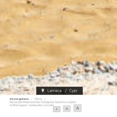
Larnaca
/
Cypr
Strona główna
/
Oferta
/
Wycieczka Miasto duchów, Famagusta, Salamina z rejsem
na Blue Lagoon i zatokę żółwi z Larnaki
A
A
A