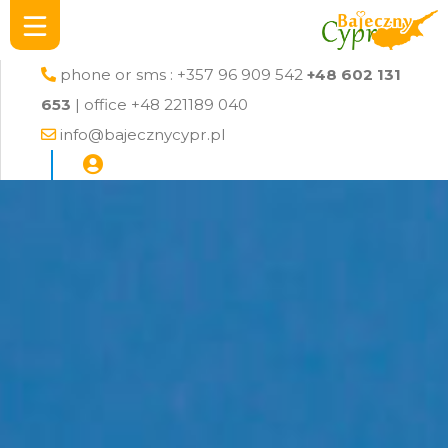
phone or sms : +357 96 909 542
+48 602 131
653
| office +48 221189 040
info@bajecznycypr.pl