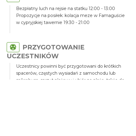
Bezpłatny luch na rejsie na statku 12:00 - 13:00
Propozycje na posiłek: kolacja meze w Famaguście
w cypryjskiej tawernie 19:30 - 21:00
PRZYGOTOWANIE
UCZESTNIKÓW
Uczestnicy powinni być przygotowani do krótkich
spacerów, częstych wysiadań z samochodu lub
mikrobusa, sprzęt plażowy i ubiór na plaże, także do
kąpieli,.
TRANSPORT
Wykorzystamy na naszej wycieczce samochód
terenowy z napędem 4x4 lub mikrobus.