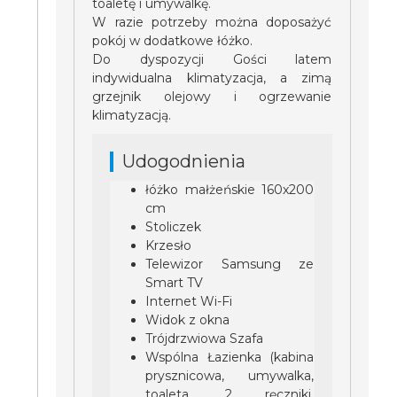
toaletę i umywalkę.
W razie potrzeby można doposażyć
pokój w dodatkowe łóżko.
Do dyspozycji Gości latem
indywidualna klimatyzacja, a zimą
grzejnik olejowy i ogrzewanie
klimatyzacją.
Udogodnienia
łóżko małżeńskie 160x200
cm
Stoliczek
Krzesło
Telewizor Samsung ze
Smart TV
Internet Wi-Fi
Widok z okna
Trójdrzwiowa Szafa
Wspólna Łazienka (kabina
prysznicowa, umywalka,
toaleta, 2 ręczniki,