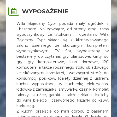
WYPOSAŻENIE
Willa Bajeczny Cypr posiada mały ogródek z
basenem. Na zewnątrz, od strony drogi taras
wypoczynkowy ze stolikami i krzesłami. Willa
Bajeczny Cypr składa się z klimatyzowanego
salonu dziennego ze skórzanym kompletem
wypoczynkowym, TV Sat, wyposażony w
bestsellery do czytania, gry planszowe, karty do
gry, gry komputerowe, kino domowe, PC
komputera, a także rodzinnego stołu obiadowego
ze skórzanymi krzesłami, tworzącymi strefę do
konsumpcji posiłków, toalety dziennej z lustrem,
kuchni wyposażonej w kuchenkę elektryczną,
lodówkę z zamrażarką, zmywarkę, czajnik, komplet
talerzy, sztućce, garnki, a także szklanki, kielichy
do wina białego i czerwonego, filiżanki do kawy,
korkociąg.
Z kuchni przejście do mini ogrodu z basenem
całorocznym, miejscem na leżaki (2 leżaki do