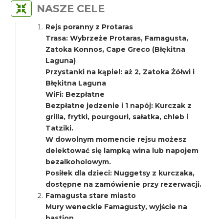
NASZE CELE
Rejs poranny z Protaras
Trasa: Wybrzeże Protaras, Famagusta,
Zatoka Konnos, Cape Greco (Błękitna
Laguna)
Przystanki na kąpiel: aż 2, Zatoka Żółwi i
Błękitna Laguna
WiFi: Bezpłatne
Bezpłatne jedzenie i 1 napój: Kurczak z
grilla, frytki, pourgouri, sałatka, chleb i
Tatziki.
W dowolnym momencie rejsu możesz
delektować się lampką wina lub napojem
bezalkoholowym.
Posiłek dla dzieci: Nuggetsy z kurczaka,
dostępne na zamówienie przy rezerwacji.
Famagusta stare miasto
Mury weneckie Famagusty, wyjście na
bastion