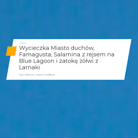
Oferta
Wycieczka Miasto duchów,
Famagusta, Salamina z rejsem na
Blue Lagoon i zatokę żółwi z
Larnaki
Cypr Północny z rejsem w pakiecie