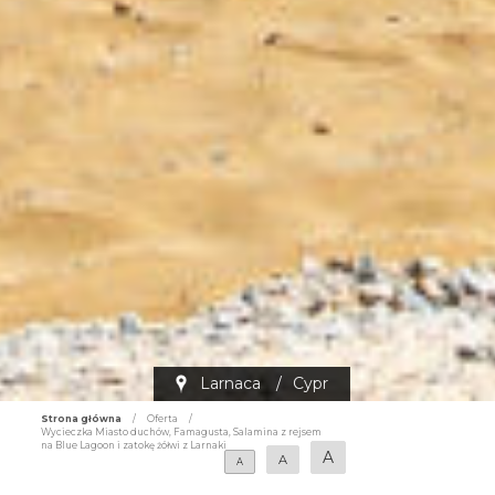
Larnaca
/
Cypr
Strona główna
/
Oferta
/
Wycieczka Miasto duchów, Famagusta, Salamina z rejsem
na Blue Lagoon i zatokę żółwi z Larnaki
A
A
A