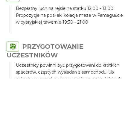
Bezpłatny luch na rejsie na statku 12:00 - 13:00
Propozycje na posiłek: kolacja meze w Famaguście
w cypryjskiej tawernie 19:30 - 21:00
PRZYGOTOWANIE
UCZESTNIKÓW
Uczestnicy powinni być przygotowani do krótkich
spacerów, częstych wysiadań z samochodu lub
mikrobusa, sprzęt plażowy i ubiór na plaże, także do
kąpieli,.
TRANSPORT
Wykorzystamy na naszej wycieczce samochód
terenowy z napędem 4x4 lub mikrobus.