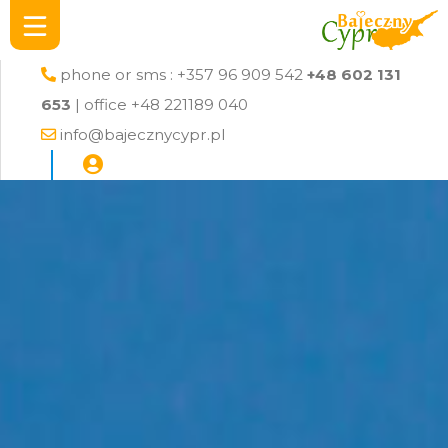
phone or sms : +357 96 909 542
+48 602 131
653
| office +48 221189 040
info@bajecznycypr.pl