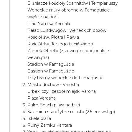
Bliźniacze kościoły Joannitów i Templariuszy
Weneckie mury obronne w Famaguście -
wyjście na port
Plac Namika Kemala
Pałac Luisdwugów i weneckich dożów
Kościół św. Piotra i Pawła
Kościół św. Jerzego Łacińskiego
Zamek Othello (z zewnątrz, opcjonalnie
wewnątrz)
Stadion w Famaguście
Bastion w Famaguście
Trzy bramy weneckie do Famagusty
Miasto duchów - Varosha
Urbex, czyli zespół miejski Varoha
Plaża Varosha
Palm Beach plaża nadziei
Salamina starożytne miasto (2.5 eur wstęp)
Iskele plaża
Ruiny Zamku Kantara