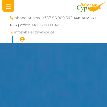
phone or sms : +357 96 909 542
+48 602 131
653
| office +48 221189 040
info@bajecznycypr.pl