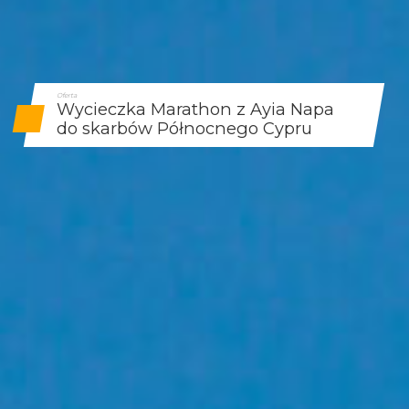
Oferta
Wycieczka Marathon z Ayia Napa
do skarbów Północnego Cypru