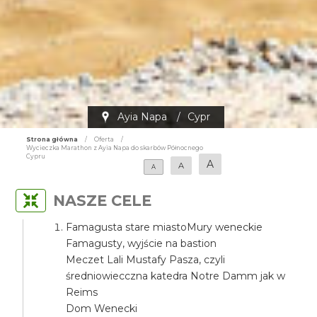
Ayia Napa
/
Cypr
Strona główna
/
Oferta
/
Wycieczka Marathon z Ayia Napa do skarbów Północnego
Cypru
A
A
A
NASZE CELE
Famagusta stare miastoMury weneckie
Famagusty, wyjście na bastion
Meczet Lali Mustafy Pasza, czyli
średniowiecczna katedra Notre Damm jak w
Reims
Dom Wenecki