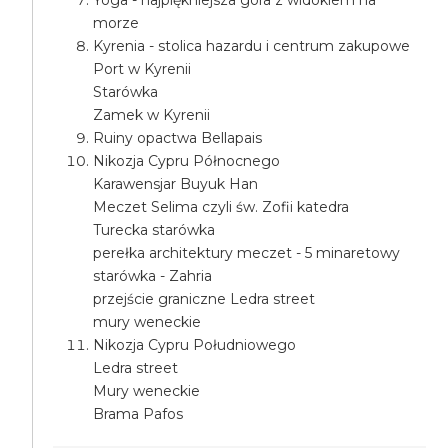
Yoga - najpiękniejsza góra z widokiem na
morze
Kyrenia - stolica hazardu i centrum zakupowe
Port w Kyrenii
Starówka
Zamek w Kyrenii
Ruiny opactwa Bellapais
Nikozja Cypru Północnego
Karawensjar Buyuk Han
Meczet Selima czyli św. Zofii katedra
Turecka starówka
perełka architektury meczet - 5 minaretowy
starówka - Zahria
przejście graniczne Ledra street
mury weneckie
Nikozja Cypru Południowego
Ledra street
Mury weneckie
Brama Pafos