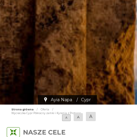
Ayia Napa
/
Cypr
Strona główna
/
Oferta
/
Wycieczka Cypr Północny zamki i Kyrenia z Protaras
A
A
A
NASZE CELE