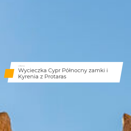
Oferta
Wycieczka Cypr Północny zamki i
Kyrenia z Protaras