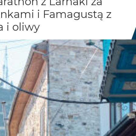
rathon z Larnaki za
onkami i Famagustą z
 i oliwy