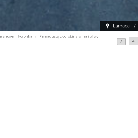
Larnaca
/
 srebrem, koronkami i Famagustą z odrobiną wina i oliwy
A
A