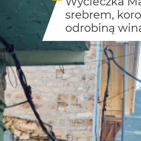
Wycieczka Ma
srebrem, kor
odrobiną wina