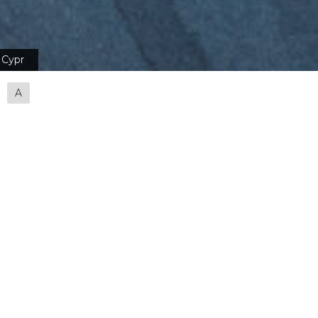
Cypr
A