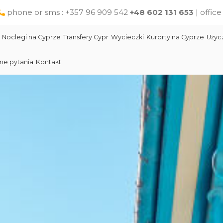
phone or sms : +357 96 909 542
+48 602 131 653
| offic
Noclegi na Cyprze
Transfery Cypr
Wycieczki
Kurorty na Cyprze
Użyc
ne pytania
Kontakt
Larnaka
Słynni ludzie Cypru
Wycieczki jednodniowe na Cyprze z Pafos
Skała Afodyty
Limassol
Restauracje na Cyprze
Wycieczki z Larnaki
Lara Beach Plaża
Pomoc na Cyprze dla polskich turystów
Wycieczki z Protaras
Lokalne produkty na Cyprze
Cypr Atrakcje
Cypr - Państwo
Skała Afodyty