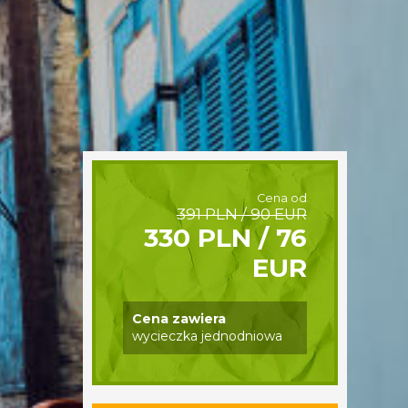
Cena od
391 PLN / 90 EUR
330 PLN / 76
EUR
Cena zawiera
wycieczka jednodniowa