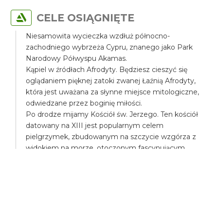
CELE OSIĄGNIĘTE
Niesamowita wycieczka wzdłuż północno-
zachodniego wybrzeża Cypru, znanego jako Park
Narodowy Półwyspu Akamas.
Kąpiel w źródłach Afrodyty. Będziesz cieszyć się
oglądaniem pięknej zatoki zwanej Łaźnią Afrodyty,
która jest uważana za słynne miejsce mitologiczne,
odwiedzane przez boginię miłości.
Po drodze mijamy Kościół św. Jerzego. Ten kościół
datowany na XIII jest popularnym celem
pielgrzymek, zbudowanym na szczycie wzgórza z
widokiem na morze, otoczonym fascynującym
pięknem przyrody.
Mijamy wyspę św. Jerzego z wyjątkowym
otoczeniem. Będziesz pod wrażeniem jego boskiej
natury.
Zatoka Plaji. Płynąc wzdłuż złotych plaż Zatoki Plaji,
można zobaczyć ruiny Teatru Greckiego o