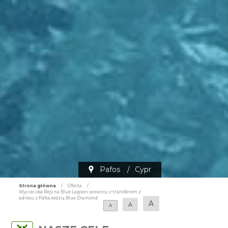
Pafos
/
Cypr
Strona główna
/
Oferta
/
Wycieczka Rejs na Blue Lagoon poranny z transferem z
adresu z Pafos łodzią Blue Diamond
A
A
A