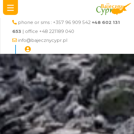
phone or sms : +357 96 909 542
+48 602 131
653
| office +48 221189 040
info@bajecznycypr.pl