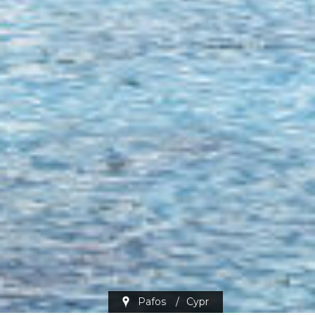
Pafos
/
Cypr