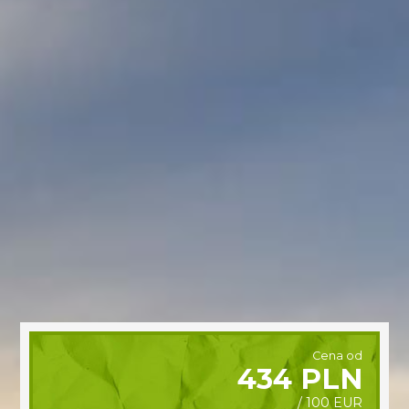
Cena od
434 PLN
/ 100 EUR