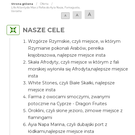
Strona główna
/
Oferta
/
Life Atlantyda Max z Pafos do Ayia Napa, Famagusta,
Varosha
A
A
A
NASZE CELE
Wzgórze Rzymskie, czyli miejsce, w którym
Rzymianie pokonali Arabów, perełka
krajobrazowa, najlepsze miejsce insta
Skała Afrodyty, czyli miejsce w którym z fali
morskiej wyłoniła się Afrodyta,najlepsze miejsce
insta
White Stones, czyli Białe Skałki, najlepsze
miejsce insta
Farma z owocami smoczymi, zwanymi
potocznie na Cyprze - Dragon Fruites
Oroklini, czyli słone jezioro, zimowe miejsce z
flamingami
Ayia Napa Marina, czyli dubajski port z
łódkami,najlepsze miejsce insta