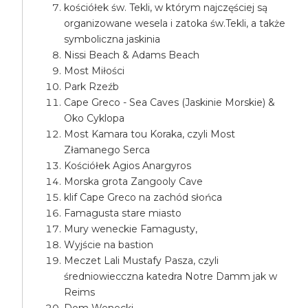
kościółek św. Tekli, w którym najczęściej są
organizowane wesela i zatoka św.Tekli, a także
symboliczna jaskinia
Nissi Beach & Adams Beach
Most Miłości
Park Rzeźb
Cape Greco - Sea Caves (Jaskinie Morskie) &
Oko Cyklopa
Most Kamara tou Koraka, czyli Most
Złamanego Serca
Kościółek Agios Anargyros
Morska grota Zangooly Cave
klif Cape Greco na zachód słońca
Famagusta stare miasto
Mury weneckie Famagusty,
Wyjście na bastion
Meczet Lali Mustafy Pasza, czyli
średniowiecczna katedra Notre Damm jak w
Reims
Dom Wenecki