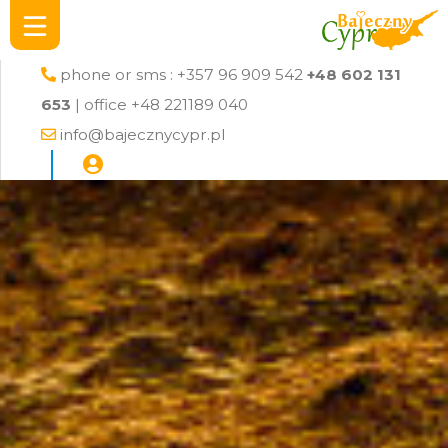
phone or sms : +357 96 909 542
+48 602 131
653
| office +48 221189 040
info@bajecznycypr.pl