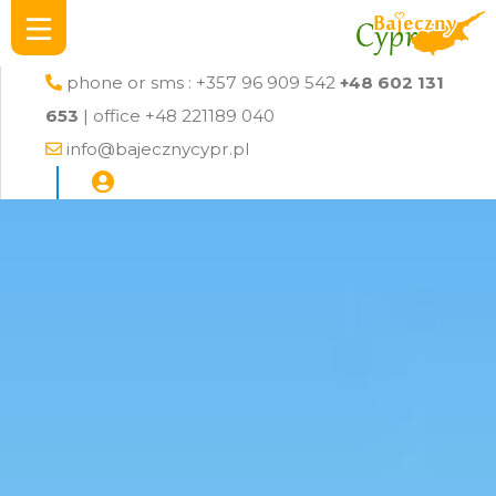
phone or sms : +357 96 909 542
+48 602 131
653
| office +48 221189 040
info@bajecznycypr.pl