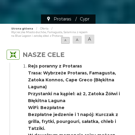
Protaras
/
Cypr
Strona główna
/
Oferta
/
Wycieczka Miasto duchów, Famagusta, Salamina z rejsem
na Blue Lagoon i zatokę żółwi z Protaras
A
A
A
NASZE CELE
Rejs poranny z Protaras
Trasa: Wybrzeże Protaras, Famagusta,
Zatoka Konnos, Cape Greco (Błękitna
Laguna)
Przystanki na kąpiel: aż 2, Zatoka Żółwi i
Błękitna Laguna
WiFi: Bezpłatne
Bezpłatne jedzenie i 1 napój: Kurczak z
grilla, frytki, pourgouri, sałatka, chleb i
Tatziki.