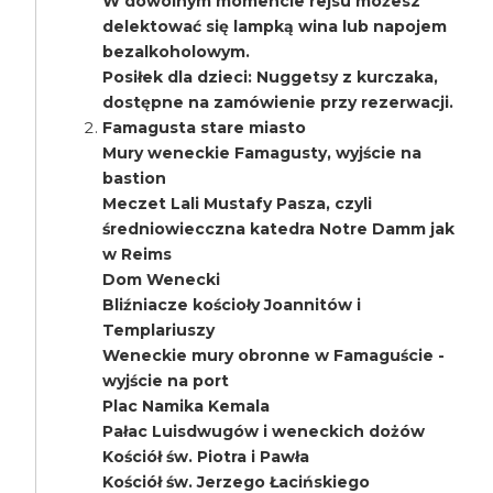
W dowolnym momencie rejsu możesz
delektować się lampką wina lub napojem
bezalkoholowym.
Posiłek dla dzieci: Nuggetsy z kurczaka,
dostępne na zamówienie przy rezerwacji.
Famagusta stare miasto
Mury weneckie Famagusty, wyjście na
bastion
Meczet Lali Mustafy Pasza, czyli
średniowiecczna katedra Notre Damm jak
w Reims
Dom Wenecki
Bliźniacze kościoły Joannitów i
Templariuszy
Weneckie mury obronne w Famaguście -
wyjście na port
Plac Namika Kemala
Pałac Luisdwugów i weneckich dożów
Kościół św. Piotra i Pawła
Kościół św. Jerzego Łacińskiego