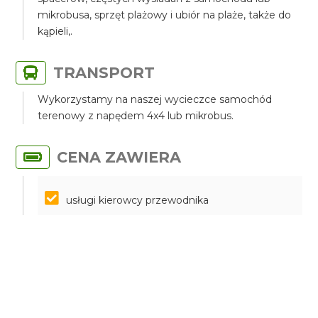
mikrobusa, sprzęt plażowy i ubiór na plaże, także do
kąpieli,.
TRANSPORT
Wykorzystamy na naszej wycieczce samochód
terenowy z napędem 4x4 lub mikrobus.
CENA ZAWIERA
usługi kierowcy przewodnika
prywatny transport jeepem lub mikrobusem
parkingi
butelka wody