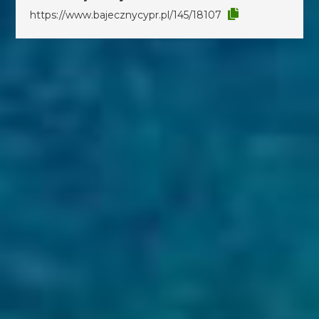
https://www.bajecznycypr.pl/145/18107