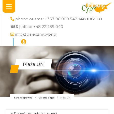
phone or sms : +357 96 909 542
+48 602 131
653
| office +48 221189 040
info@bajecznycypr.pl
Plaża UN
Strona główna
/
Galeria zdjęć
/
Plaża UN
« Powrót do listy kategorii