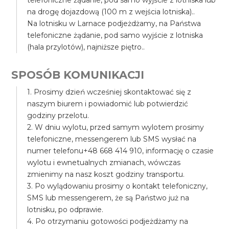
telefoniczne żądanie, pod samo wyjście z lotniska lub
na drogę dojazdową (100 m z wejścia lotniska)..
Na lotnisku w Larnace podjeżdżamy, na Państwa
telefoniczne żądanie, pod samo wyjście z lotniska
(hala przylotów), najniższe piętro..
SPOSÓB KOMUNIKACJI
1. Prosimy dzień wcześniej skontaktować się z
naszym biurem i powiadomić lub potwierdzić
godziny przelotu.
2. W dniu wylotu, przed samym wylotem prosimy
telefoniczne, messengerem lub SMS wysłać na
numer telefonu+48 668 414 910, informację o czasie
wylotu i ewnetualnych zmianach, wówczas
zmienimy na nasz koszt godziny transportu.
3. Po wylądowaniu prosimy o kontakt telefoniczny,
SMS lub messengerem, że są Państwo już na
lotnisku, po odprawie.
4. Po otrzymaniu gotowości podjeżdżamy na