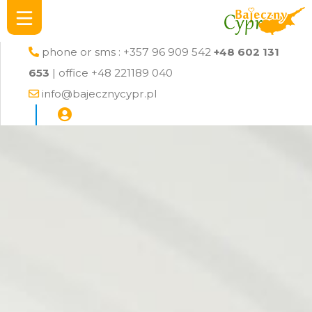
phone or sms : +357 96 909 542
+48 602 131
653
| office +48 221189 040
info@bajecznycypr.pl