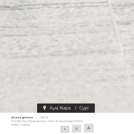
Ayia Napa
/
Cypr
Strona główna
/
Oferta
/
Transfer Ayia Napa dowolny hotel do dowolnego hotelu
Pafos 1-4 osoby
A
A
A