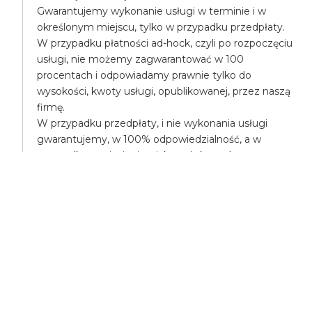
Gwarantujemy wykonanie usługi w terminie i w
określonym miejscu, tylko w przypadku przedpłaty.
W przypadku płatności ad-hock, czyli po rozpoczęciu
usługi, nie możemy zagwarantować w 100
procentach i odpowiadamy prawnie tylko do
wysokości, kwoty usługi, opublikowanej, przez naszą
firmę.
W przypadku przedpłaty, i nie wykonania usługi
gwarantujemy, w 100% odpowiedzialność, a w
przypadku poniesienia większych kosztów,
pokryjemy różnicę, np. mogą Państwo na nasz koszt
zamówić droższą takśówkę.
UBEZPIECZENIA
Wszyscy uczestnicy transportu są ubezpieczeni,
posiadamy ubezpieczenie OC - odpowiedzialności
cywilnej.
Posiadamy także ubezpieczenie NW - nieszczęśliwe