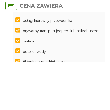
CENA ZAWIERA
usługi kierowcy przewodnika
prywatny transport jeepem lub mikrobusem
parkingi
butelka wody
filiżanka cypryjskiej kawy
degustacja lokalnych napojów winiarskicch
CELE OSIĄGNIĘTE
Wrażenia krajobrazowe, w szczególności most
Miłości, Sea Caves z unikalną grotą do zdjęć, widoki