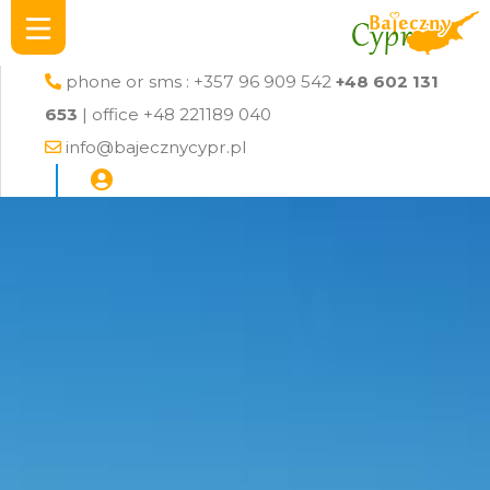
phone or sms : +357 96 909 542
+48 602 131
653
| office +48 221189 040
info@bajecznycypr.pl