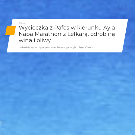
Oferta
Wycieczka z Pafos w kierunku Ayia
Napa Marathon z Lefkarą, odrobiną
wina i oliwy
Najbardziej wypasiony program Marathon po Cyprze tylko dla podróżników