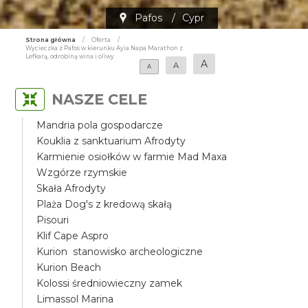
Pafos
/
Cypr
Strona główna
/
Oferta
/
Wycieczka z Pafos w kierunku Ayia Napa Marathon z
Lefkarą, odrobiną wina i oliwy
A
A
A
NASZE CELE
Mandria pola gospodarcze
Kouklia z sanktuarium Afrodyty
Karmienie osiołków w farmie Mad Maxa
Wzgórze rzymskie
Skała Afrodyty
Plaża Dog's z kredową skałą
Pisouri
Klif Cape Aspro
Kurion stanowisko archeologiczne
Kurion Beach
Kolossi średniowieczny zamek
Limassol Marina