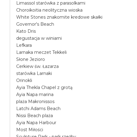
Limassol starówka z parasolkami
Choroikoitia neolityczna wioska
White Stones znakomite kredowe skałki
Governor's Beach
Kato Dris
degustacja w winiarni
Lefkara
Larnaka meczet Tekkeli
Słone Jezioro
Cerkiew św. Łazarza
starówka Larnaki
Orinokli
Ayia Thekla Chapel z grotą
Ayia Napa marina
plaża Makronissos
Latchi Adams Beach
Nissi Beach plaża
Ayia Napa Harbour
Most Miłości
Sculpture Park - park rzeźby