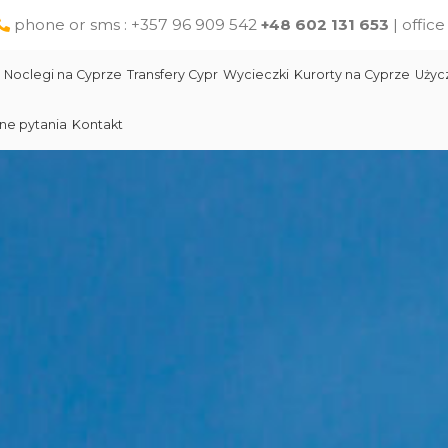
phone or sms : +357 96 909 542
+48 602 131 653
| offic
Noclegi na Cyprze
Transfery Cypr
Wycieczki
Kurorty na Cyprze
Użyc
ne pytania
Kontakt
Larnaka
Słynni ludzie Cypru
Wycieczki jednodniowe na Cyprze z Pafos
Skała Afodyty
Limassol
Restauracje na Cyprze
Wycieczki z Larnaki
Lara Beach Plaża
Pomoc na Cyprze dla polskich turystów
Wycieczki z Protaras
Lokalne produkty na Cyprze
Cypr Atrakcje
Cypr - Państwo
Skała Afodyty