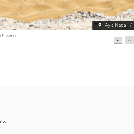
Ayia Napa
/
z Protaras
A
A
gów