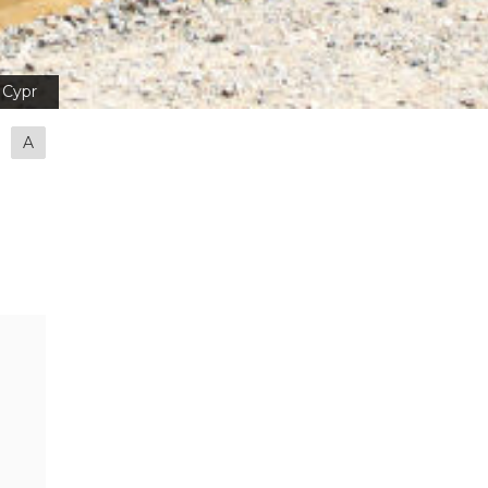
Cypr
A