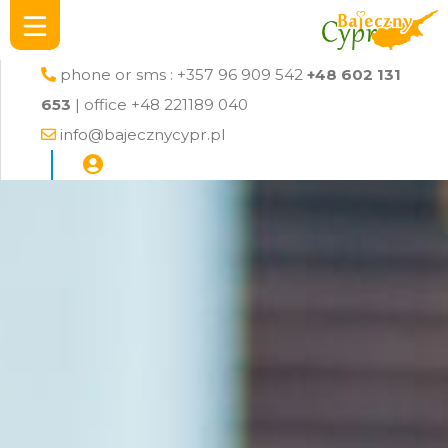
phone or sms : +357 96 909 542
+48 602 131
653
| office +48 221189 040
info@bajecznycypr.pl