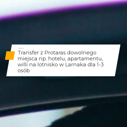
Oferta
Transfer z Protaras dowolnego
miejsca np. hotelu, apartamentu,
willi na lotnisko w Larnaka dla 1-3
osób