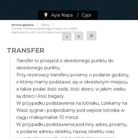
Ayia Napa
/
Cypr
Strona główna
/
Oferta
/
Transfer z Protaras dowolnego miejsca np. hotelu,
apartamentu, willi na lotnisko w Larnaka dla 1-3 osób
A
A
A
TRANSFER
Transfer to przejazd z określonego punktu do
określonego punktu.
Przy rezerwacji transferu prosimy o podanie godziny,
o której mamy podstawić się w określonym miejscu,
a także podać ilość osób, ilość dzieci, w jakim wieku
są dzieci i ilość bagaży.
W przypadku podstawienia na lotnisku, czekamy na
Wasz sygnał i podjeżdżamy pod wejście lotniska w
ciągu maksymalnie 10 minut.
W przypadku podstawienia pod inny adres, prosimy,
o podanie adresu obiektu, nazwę obiektu oraz