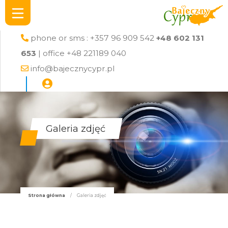
phone or sms : +357 96 909 542
+48 602 131
653
| office +48 221189 040
info@bajecznycypr.pl
Galeria zdjęć
Strona główna
/
Galeria zdjęć