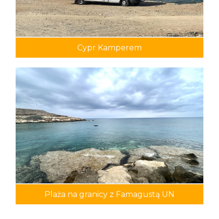
Cypr Kamperem
Plaża na granicy z Famagustą UN