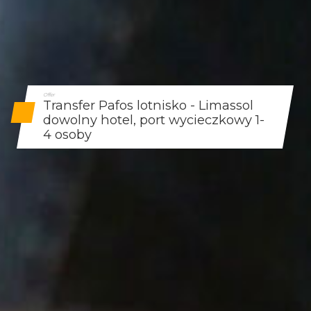
Offer
Transfer Pafos lotnisko - Limassol
dowolny hotel, port wycieczkowy 1-
4 osoby