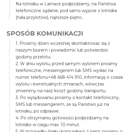
Na lotnisku w Larnace podjeżdżamy, na Państwa
telefoniczne żądanie, pod samo wyjście z lotniska
(hala przylotów), najniższe piętro..
SPOSÓB KOMUNIKACJI
1. Prosimy dzień wcześniej skontaktować się z
naszym biurem i powiadomić lub potwierdzić
godziny przelotu.
2. W dniu wylotu, przed samym wylotem prosimy
telefoniczne, messengerem lub SMS wysłać na
numer telefonu+48 668 414 910, informację o czasie
wylotu i ewnetualnych zmianach, wówczas
zmienimy na nasz koszt godziny transportu.
3. Po wylądowaniu prosimy o kontakt telefoniczny,
SMS lub messengerem, że są Państwo już na
lotnisku, po odprawie.
4. Po otrzymaniu gotowości podjeżdżamy na
lotnisko w ciagu max. 10 minut.
5. W przypadku braku komunikacji z nami, prosimy o