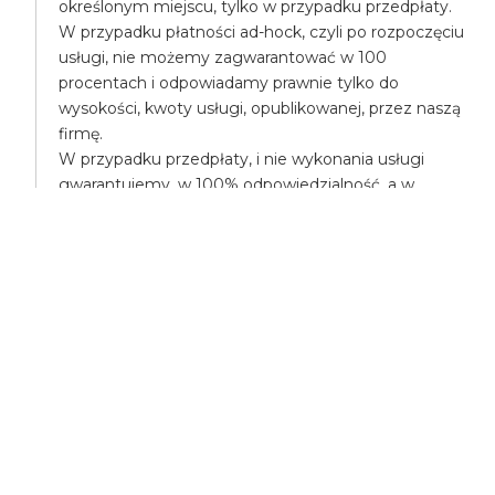
określonym miejscu, tylko w przypadku przedpłaty.
W przypadku płatności ad-hock, czyli po rozpoczęciu
usługi, nie możemy zagwarantować w 100
procentach i odpowiadamy prawnie tylko do
wysokości, kwoty usługi, opublikowanej, przez naszą
firmę.
W przypadku przedpłaty, i nie wykonania usługi
gwarantujemy, w 100% odpowiedzialność, a w
przypadku poniesienia większych kosztów,
pokryjemy różnicę, np. mogą Państwo na nasz koszt
zamówić droższą takśówkę.
UBEZPIECZENIA
Wszyscy uczestnicy transportu są ubezpieczeni,
posiadamy ubezpieczenie OC - odpowiedzialności
cywilnej.
Posiadamy także ubezpieczenie NW - nieszczęśliwe
wypadki.
Nasze usługi wykonujemy zgodnie z ustawą o