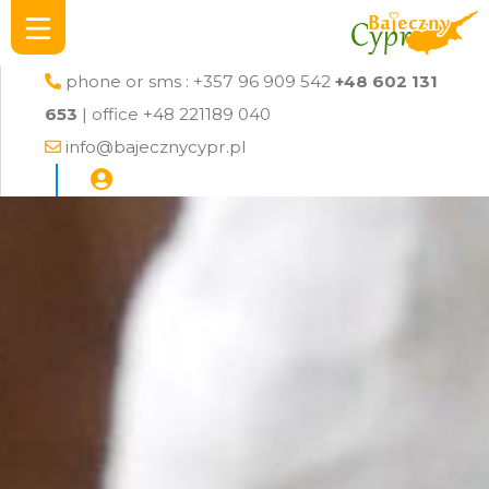
phone or sms : +357 96 909 542
+48 602 131
653
| office +48 221189 040
info@bajecznycypr.pl