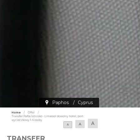
Paphos
/
Cyprus
Home
/
Offer
/
Transfer Pafos lotnisko - Limassol dowolny hotel, port
wycieczkowy 1-4 osoby
A
A
A
TRANSFER