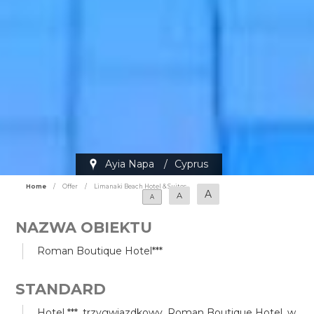
Ayia Napa
/
Cyprus
Home
/
Offer
/
Limanaki Beach Hotel & Suites
A
A
A
NAZWA OBIEKTU
Roman Boutique Hotel***
STANDARD
Hotel ***, trzygwiazdkowy, Roman Boutique Hotel, w