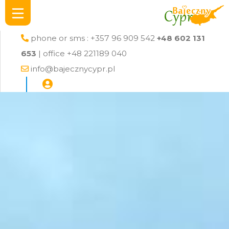
phone or sms : +357 96 909 542
+48 602 131
653
| office +48 221189 040
info@bajecznycypr.pl