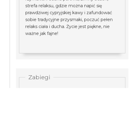
strefa relaksu, gdzie można napić się
prawdziwej cypryjskiej kawy i zafundować
sobie tradycyjne przysmaki, poczuć pełen
relaks ciała i ducha. Życie jest piękne, nie
ważne jak fajne!
Zabiegi
Chcesz poczuć pełne odprężenie całego
ciała? Czy można złagodzić napięcie mięśni
po jeździe na quadach i buggy? A także
spróbować okładów lub innych zabiegów
kosmetycznych? W takim razie nasi
profesjonalni masażyści zawsze chętnie Ci w
tym pomogą!