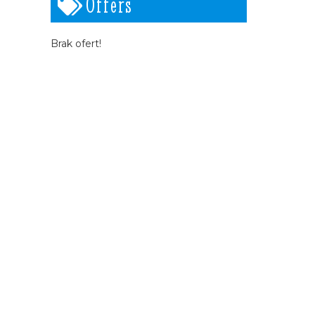
Offers
Brak ofert!
Warsztaty fotograficzne na Cyprze
ogia
Pomoc na Cyprze dla polskich
turystów
Cookies
Dane osobowe
Regulamin strony
Warunki uczestnictwa