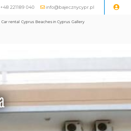
e +48 221189 040
info@bajecznycypr.pl
Car rental
Cyprus
Beaches in Cyprus
Gallery
a