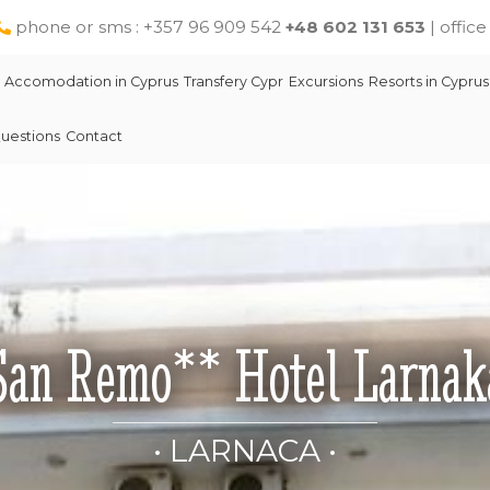
phone or sms : +357 96 909 542
+48 602 131 653
| offic
Accomodation in Cyprus
Transfery Cypr
Excursions
Resorts in Cyprus
uestions
Contact
San Remo** Hotel Larnak
• LARNACA •