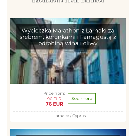
Wycieczka Marathon z Larnaki za
srebrem, koronkami i Famagustą z
odrobiną wina i oliwy
Price from:
See more
90 EUR
76 EUR
Larnaca / Cyprus