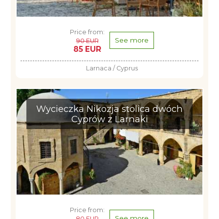
Price from:
See more
90 EUR
85 EUR
Larnaca / Cyprus
Wycieczka Nikozja stolica dwóch
Cyprów z Larnaki
Price from:
See more
80 EUR