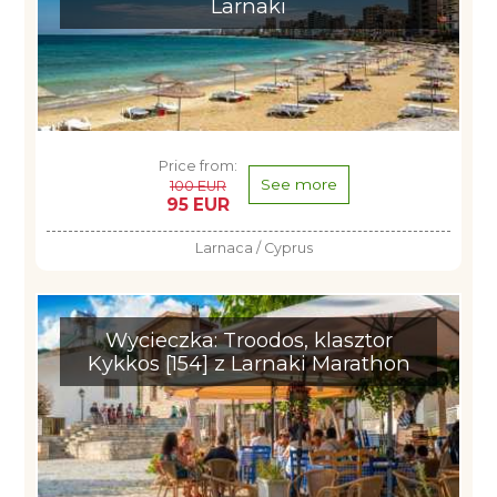
Larnaki
Price from:
See more
100 EUR
95 EUR
Larnaca / Cyprus
Wycieczka: Troodos, klasztor
Kykkos [154] z Larnaki Marathon