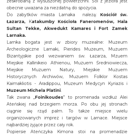
zeskrobaną z wysuszonej powierzchni. Sól z jeziora jest
obecnie uważana za niezdatną do spożycia.
Do zabytków miasta Larnaka należą:
Kościół św.
Łazarza,
K
atakumby Kościoła Faneromenów, Hala
Sultan Tekke, Akwedukt Kamares i Fort Zamek
Larnaka.
Larnka bogata jest w zbiory muzealne: Muzeum
Archeologiczne Larnaki, Pierides Muzeum, Muzuem
Bizantyjskie pod wezwaniem św. Łazarza, Mzuem
Miejskie Kallinikeio Athienou, Muzuem Średniowiecza,
Miejskie Muzuem Natury, Miejskie Muzuem
Historycznych Archiwów, Muzuem Folklor Kostas
Kaimakliotis - Aradippou, Muzeum Medycyn Kyriazis i
Muzeum Michela Platini
.
Tak zwana „
Foinikoudes
” to promenada wzdłuż Alei
Ateńskiej nad brzegiem morza. Po obu jej stronach
ciągnie się rząd palm. To także miejsce wielu
organizowanych imprez i targów w Larnace. Miejsce
najbardziej żyjące przez cały rok.
Popiersie Ateńczyka Kimona stoi na promenadzie