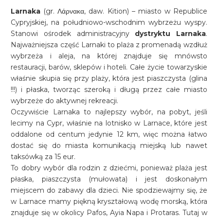
Larnaka
(gr. Λάρνακα, daw. Kition) – miasto w Republice
Cypryjskiej, na południowo-wschodnim wybrzeżu wyspy.
Stanowi ośrodek administracyjny
dystryktu Larnaka
.
Najważniejsza część Larnaki to plaża z promenadą wzdłuż
wybrzeża i aleja, na której znajduje się mnówsto
restauracji, barów, sklepów i hoteli. Całe życie towarzyskie
właśnie skupia się przy plaży, która jest piaszczysta (glina
!!!) i płaska, tworząc szeroką i długą przez całe miasto
wybrzeże do aktywnej rekreacji.
Oczywiście Larnaka to najlepszy wybór, na pobyt, jeśli
lecimy na Cypr, właśnie na lotnisko w Larnace, które jest
oddalone od centum jedynie 12 km, więc można łatwo
dostać się do miasta komunikacją miejską lub nawet
taksówką za 15 eur.
To dobry wybór dla rodzin z dziećmi, ponieważ plaża jest
płaska, piaszczysta (mułowata) i jest doskonałym
miejscem do zabawy dla dzieci. Nie spodziewajmy się, że
w Larnace mamy piękną kryształową wodę morską, która
znajduje się w okolicy Pafos, Ayia Napa i Protaras. Tutaj w