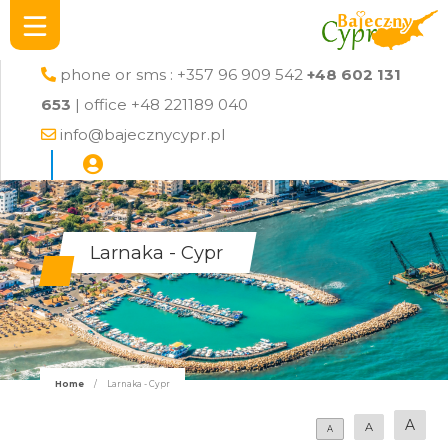
phone or sms : +357 96 909 542
+48 602 131
653
| office +48 221189 040
info@bajecznycypr.pl
Larnaka - Cypr
Home
/
Larnaka - Cypr
A
A
A