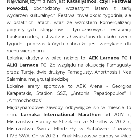
Najważniejszym z nich jest
Kataklysmos, czyli Festiwal
Powodzi
, obchodzony wczesnym latem z serią
wydarzeń kulturalnych. Festiwal trwał około tygodnia, ale
w ostatnich latach, wraz ze wzrostem komercjalizacji
peryferyjnych straganów i tymczasowych restauracji
Loukoumades, festiwal został wydłużony do około trzech
tygodni, podczas których nabrzeże jest zamykane dla
ruchu wieczorami.
Lokalne drużyny w piłce nożnej to:
AEK Larnaca FC i
ALKI Larnaca FC
. Ze względu na okupację Famagusty
przez Turcję, dwie drużyny Famagusty, Anorthosis i Nea
Salamina, mają tutaj siedzibę.
Lokalne areny sportowe to AEK Arena - Georgios
Karapatakis, Stadion GSZ, „Antonis Papadopoulos” i
„Ammochostos”.
Międzynarodowe zawody odbywające się w mieście to
m.in.
Larnaka International Marathon
od 2017 r.,
Mistrzostwa Europy w Strzelaniu ze Strzelby w 2012 r.,
Mistrzostwa Świata Młodzieży w Siatkówce Plażowej
FIVB SWATCH w 2012 r., finał Mistrzostw Europy w Piłce