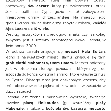
szczątków zmarłego. Tutaj miał bowiem zostać
pochowany
św. Łazarz
, który po wskrzeszeniu przez
Jezusa trafił na Cypr, gdzie został założycielem
miejscowej gminy chrześcijańskiej. Na miejscu jego
grobu wznosi się najsłynniejszy zabytek miasta,
kościół
Ajos Lazaros z IX wieku
.
Według historyków i archeologów larnaks, czyli sarkofag
związany jest z licznymi sarkofagami wokół Larnaki, w
ilości ponad 3000.
W pobliżu Larnaki znajduje się
meczet Hala Sultan
,
jedno z najświętszych miejsc islamu. Znajduje się tam
grób ciotki Mahometa, Umm Haram.
Meczet położony
jest w otoczeniu słonego jeziora, na którym żyją od
listopada do końca kwietnia flamingi, które właśnie zimują
na Cyprze. Dlatego zima jest doskonałym czasem, aby
móc obserwować te piękna ptaki w pełni i w zasadzie w
dużych stadach.
Larnaka jest znana z palmowego wybrzeża, zwanego
również
plażą Finikoudes
(gr. Φινικούδες),
plaży
Makenzie
, a także z
kościoła św. Łazarza
,
meczetu