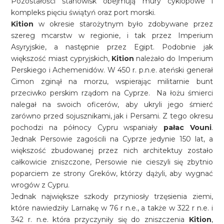
Pozostałości stanowisk obejmują mury cyklopowe i
kompleks pięciu świątyń oraz port morski.
Kition
w okresie starożytnym było zdobywane przez
szereg mcarstw w regionie, i tak przez Imperium
Asyryjskie, a następnie przez Egipt. Podobnie jak
większość miast cypryjskich,
Kition
należało do Imperium
Perskiego i Achemenidów. W 450 r. p.n.e. ateński generał
Cimon zginął na morzu, wspierając militarnie bunt
przeciwko perskim rządom na Cyprze. Na łożu śmierci
nalegał na swoich oficerów, aby ukryli jego śmierć
zarówno przed sojusznikami, jak i Persami. Z tego okresu
pochodzi na północy Cypru wspaniały
pałac Vouni
.
Jednak Persowie zagościli na Cyprze jedynie 150 lat, a
większość zbudowanej przez nich architektuy zostało
całkowicie zniszczone, Persowie nie cieszyli się zbytnio
poparciem ze strony Greków, którzy dążyli, aby wygnać
wrogów z Cypru.
Jednak największe szkody przyniosły trzęsienia ziemi,
które nawiedziły Larnakę w 76 r n.e., a także w 322 r n.e. i
342 r. n.e. która przyczyniły się do zniszczenia
Kition
,