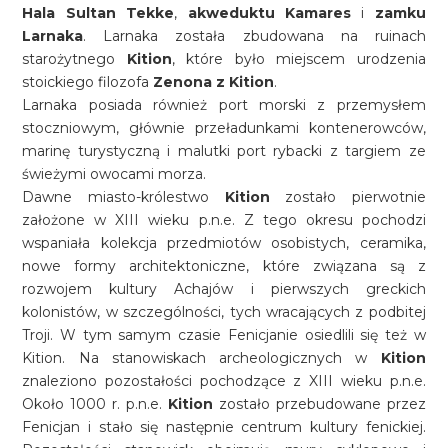
Hala Sultan Tekke
,
akweduktu Kamares
i
zamku
Larnaka
. Larnaka została zbudowana na ruinach
starożytnego
Kition
, które było miejscem urodzenia
stoickiego filozofa
Zenona z Kition
.
Larnaka posiada również port morski z przemysłem
stoczniowym, głównie przeładunkami kontenerowców,
marinę turystyczną i malutki port rybacki z targiem ze
świeżymi owocami morza.
Dawne miasto-królestwo
Kition
zostało pierwotnie
założone w XIII wieku p.n.e. Z tego okresu pochodzi
wspaniała kolekcja przedmiotów osobistych, ceramika,
nowe formy architektoniczne, które związana są z
rozwojem kultury Achajów i pierwszych greckich
kolonistów, w szczególności, tych wracających z podbitej
Troji. W tym samym czasie Fenicjanie osiedlili się też w
Kition. Na stanowiskach archeologicznych w
Kition
znaleziono pozostałości pochodzące z XIII wieku p.n.e.
Około 1000 r. p.n.e.
Kition
zostało przebudowane przez
Fenicjan i stało się następnie centrum kultury fenickiej.