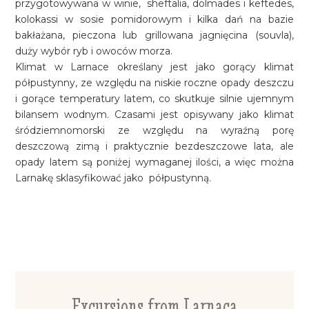
przygotowywana w winie, sheftalia, dolmades i keftedes,
kolokassi w sosie pomidorowym i kilka dań na bazie
bakłażana, pieczona lub grillowana jagnięcina (souvla),
duży wybór ryb i owoców morza.
Klimat w Larnace określany jest jako gorący klimat
półpustynny, ze względu na niskie roczne opady deszczu
i gorące temperatury latem, co skutkuje silnie ujemnym
bilansem wodnym. Czasami jest opisywany jako klimat
śródziemnomorski ze względu na wyraźną porę
deszczową zimą i praktycznie bezdeszczowe lata, ale
opady latem są poniżej wymaganej ilości, a więc można
Larnakę sklasyfikować jako półpustynną.
Excursions from Larnaca