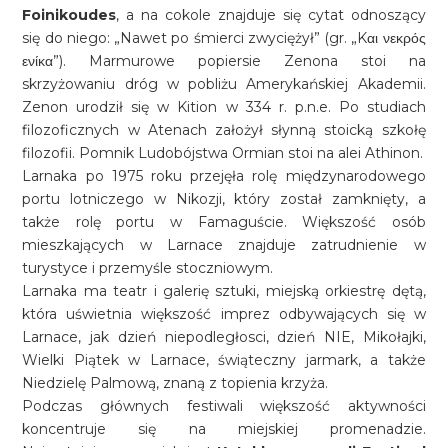
Foinikoudes
, a na cokole znajduje się cytat odnoszący
się do niego: „Nawet po śmierci zwyciężył” (gr. „Kαι νεκρός
ενίκα”). Marmurowe popiersie Zenona stoi na
skrzyżowaniu dróg w pobliżu Amerykańskiej Akademii.
Zenon urodził się w Kition w 334 r. p.n.e. Po studiach
filozoficznych w Atenach założył słynną stoicką szkołę
filozofii. Pomnik Ludobójstwa Ormian stoi na alei Athinon.
Larnaka po 1975 roku przejęła rolę międzynarodowego
portu lotniczego w Nikozji, który został zamknięty, a
także rolę portu w Famaguście. Większość osób
mieszkających w Larnace znajduje zatrudnienie w
turystyce i przemyśle stoczniowym.
Larnaka ma teatr i galerię sztuki, miejską orkiestrę dętą,
która uświetnia większość imprez odbywających się w
Larnace, jak dzień niepodległosci, dzień NIE, Mikołajki,
Wielki Piątek w Larnace, świąteczny jarmark, a także
Niedzielę Palmową, znaną z topienia krzyża.
Podczas głównych festiwali większość aktywności
koncentruje się na miejskiej promenadzie.