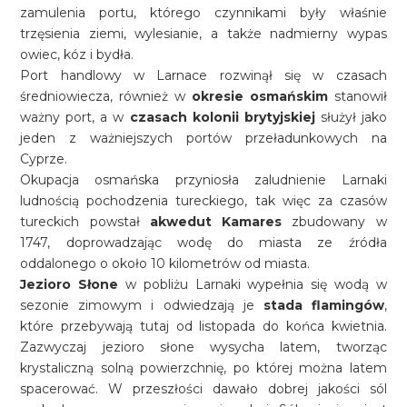
zamulenia portu, którego czynnikami były właśnie
trzęsienia ziemi, wylesianie, a także nadmierny wypas
owiec, kóz i bydła.
Port handlowy w Larnace rozwinął się w czasach
średniowiecza, również w
okresie osmańskim
stanowił
ważny port, a w
czasach kolonii brytyjskiej
służył jako
jeden z ważniejszych portów przeładunkowych na
Cyprze.
Okupacja osmańska przyniosła zaludnienie Larnaki
ludnością pochodzenia tureckiego, tak więc za czasów
tureckich powstał
akwedut Kamares
zbudowany w
1747, doprowadzając wodę do miasta ze źródła
oddalonego o około 10 kilometrów od miasta.
Jezioro Słone
w pobliżu Larnaki wypełnia się wodą w
sezonie zimowym i odwiedzają je
stada flamingów
,
które przebywają tutaj od listopada do końca kwietnia.
Zazwyczaj jezioro słone wysycha latem, tworząc
krystaliczną solną powierzchnię, po której można latem
spacerować. W przeszłości dawało dobrej jakości sól