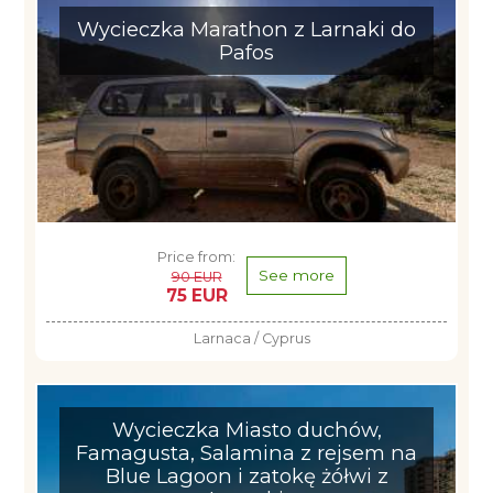
Wycieczka Marathon z Larnaki do
Pafos
Price from:
See more
90 EUR
75 EUR
Larnaca / Cyprus
Wycieczka Miasto duchów,
Famagusta, Salamina z rejsem na
Blue Lagoon i zatokę żółwi z