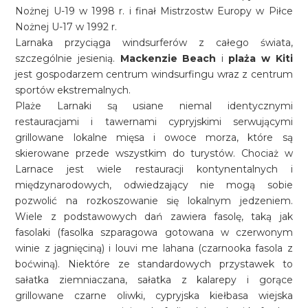
Nożnej U-19 w 1998 r. i finał Mistrzostw Europy w Piłce
Nożnej U-17 w 1992 r.
Larnaka przyciąga windsurferów z całego świata,
szczególnie jesienią.
Mackenzie Beach
i
plaża w Kiti
jest gospodarzem centrum windsurfingu wraz z centrum
sportów ekstremalnych.
Plaże Larnaki są usiane niemal identycznymi
restauracjami i tawernami cypryjskimi serwującymi
grillowane lokalne mięsa i owoce morza, które są
skierowane przede wszystkim do turystów. Chociaż w
Larnace jest wiele restauracji kontynentalnych i
międzynarodowych, odwiedzający nie mogą sobie
pozwolić na rozkoszowanie się lokalnym jedzeniem.
Wiele z podstawowych dań zawiera fasolę, taką jak
fasolaki (fasolka szparagowa gotowana w czerwonym
winie z jagnięciną) i louvi me lahana (czarnooka fasola z
boćwiną). Niektóre ze standardowych przystawek to
sałatka ziemniaczana, sałatka z kalarepy i gorące
grillowane czarne oliwki, cypryjska kiełbasa wiejska