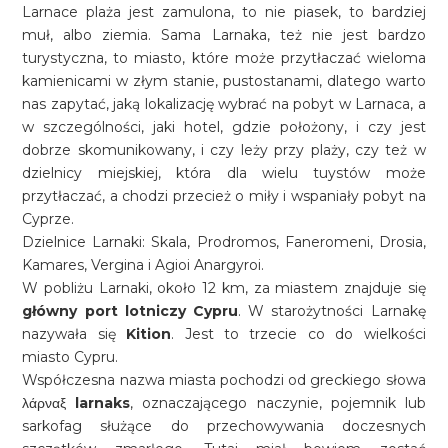
Larnace plaża jest zamulona, to nie piasek, to bardziej
muł, albo ziemia. Sama Larnaka, też nie jest bardzo
turystyczna, to miasto, które może przytłaczać wieloma
kamienicami w złym stanie, pustostanami, dlatego warto
nas zapytać, jaką lokalizację wybrać na pobyt w Larnaca, a
w szczególności, jaki hotel, gdzie położony, i czy jest
dobrze skomunikowany, i czy leży przy plaży, czy też w
dzielnicy miejskiej, która dla wielu tuystów może
przytłaczać, a chodzi przecież o miły i wspaniały pobyt na
Cyprze.
Dzielnice Larnaki: Skala, Prodromos, Faneromeni, Drosia,
Kamares, Vergina i Agioi Anargyroi.
W pobliżu Larnaki, około 12 km, za miastem znajduje się
główny port lotniczy Cypru
. W starożytności Larnakę
nazywała się
Kition
. Jest to trzecie co do wielkości
miasto Cypru.
Współczesna nazwa miasta pochodzi od greckiego słowa
λάρναξ
larnaks
, oznaczającego naczynie, pojemnik lub
sarkofag służące do przechowywania doczesnych