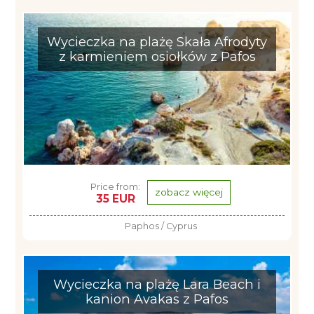
Wycieczka na plażę Skała Afrodyty
z karmieniem osiołków z Pafos
Price from:
zobacz więcej
35 EUR
Paphos / Cyprus
Wycieczka na plażę Lara Beach i
kanion Avakas z Pafos