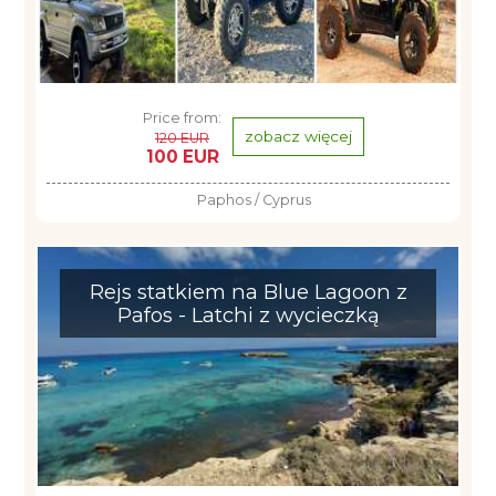
Price from:
zobacz więcej
120 EUR
100 EUR
Paphos / Cyprus
Rejs statkiem na Blue Lagoon z
Pafos - Latchi z wycieczką