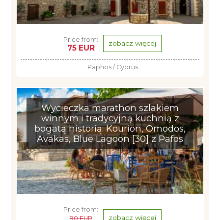
Price from:
zobacz więcej
75 EUR
Paphos / Cyprus
Wycieczka marathon szlakiem
winnym i tradycyjną kuchnią z
bogatą historią: Kourion, Omodos,
Avakas, Blue Lagoon [30] z Pafos
Price from:
zobacz więcej
90 EUR