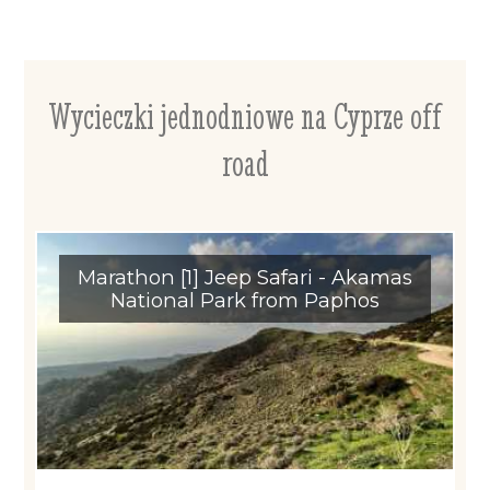
Wycieczki jednodniowe na Cyprze off
road
Marathon [1] Jeep Safari - Akamas
National Park from Paphos