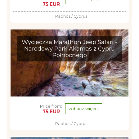
75 EUR
Paphos / Cyprus
Wycieczka Marathon Jeep Safari -
Narodowy Park Akamas z Cypru
Północnego
Price from:
zobacz więcej
75 EUR
Paphos / Cyprus