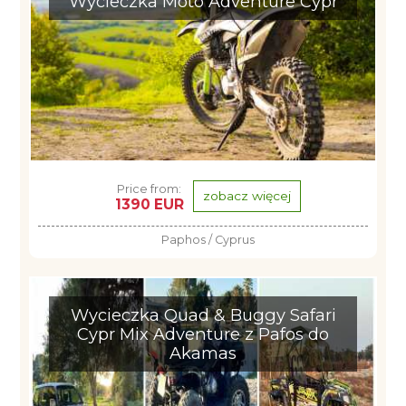
Wycieczka Moto Adventure Cypr
Price from:
zobacz więcej
1390 EUR
Paphos / Cyprus
Wycieczka Quad & Buggy Safari
Cypr Mix Adventure z Pafos do
Akamas