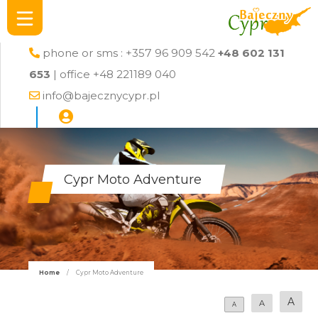
phone or sms : +357 96 909 542
+48 602 131
653
| office +48 221189 040
info@bajecznycypr.pl
Cypr Moto Adventure
Home
/
Cypr Moto Adventure
A
A
A