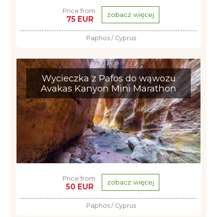
Price from:
zobacz więcej
75 EUR
Paphos / Cyprus
Wycieczka z Pafos do wąwozu
Avakas Kanyon Mini Marathon
Price from:
zobacz więcej
50 EUR
Paphos / Cyprus