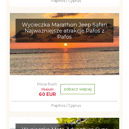
Paphos / Cyprus
Wycieczka Marathon Jeep Safari
Najważniejsze atrakcje Pafos z
Pafos
Price from:
zobacz więcej
75 EUR
60 EUR
Paphos / Cyprus