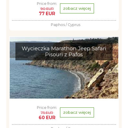
Price from:
zobacz więcej
90 EUR
77 EUR
Paphos / Cyprus
Wycieczka Marathon Jeep Safari
Pisouri z Pafos
Price from:
zobacz więcej
75 EUR
60 EUR