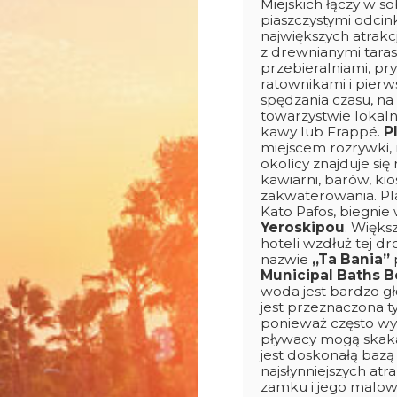
Miejskich łączy w s
piaszczystymi odci
największych atrakcj
z drewnianymi taras
przebieralniami, pr
ratownikami i pier
spędzania czasu, na
towarzystwie lokaln
kawy lub Frappé.
P
miejscem rozrywki, 
okolicy znajduje się
kawiarni, barów, ki
zakwaterowania. Pla
Kato Pafos, biegnie
Yeroskipou
. Więks
hoteli wzdłuż tej dro
nazwie
„Ta Bania”
p
Municipal Baths 
woda jest bardzo gł
jest przeznaczona 
ponieważ często wys
pływacy mogą skakać
jest doskonałą baz
najsłynniejszych at
zamku i jego malown