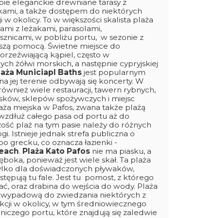
obie eleganckie drewniane tarasy z
nkami, a także dostępem do niektórych
i w okolicy. To w większości skalista plaża
ami z leżakami, parasolami,
ysznicami, w pobliżu portu, w sezonie z
wszą pomocą. Świetne miejsce do
 orzeźwiającą kąpiel, często w
ych żółwi morskich, a następnie cypryjskiej
laża Municiapl Baths
jest popularnym
na jej terenie odbywają się koncerty. W
 również wiele restauracji, tawern rybnych,
osków, sklepów spożywczych i miejsc
ża miejska w Pafos, zwana także plażą
 wzdłuż całego pasa od portu aż do
zość plaż na tym pasie należy do różnych
gi. Istnieje jednak strefa publiczna o
o grecku, co oznacza łazienki -
Beach
.
Plaża Kato Pafos
nie ma piasku, a
ęboka, ponieważ jest wiele skał. Ta plaża
tylko dla doświadczonych pływaków,
tępują tu fale. Jest tu pomost, z którego
, oraz drabina do wejścia do wody. Plaża
ą wypadową do zwiedzania niektórych z
rakcji w okolicy, w tym średniowiecznego
iczego portu, które znajdują się zaledwie