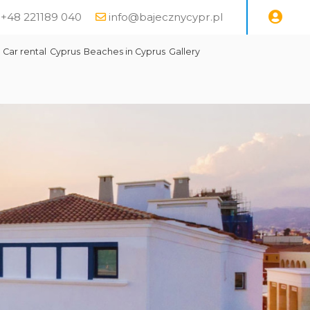
e +48 221189 040
info@bajecznycypr.pl
Car rental
Cyprus
Beaches in Cyprus
Gallery