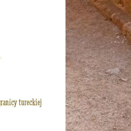
l
granicy tureckiej