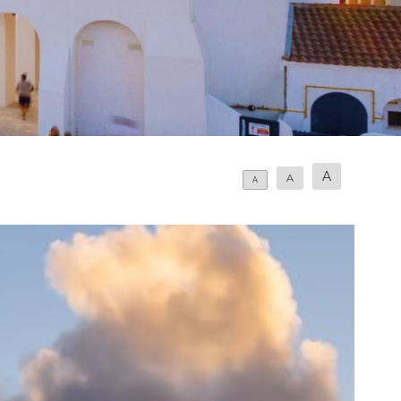
A
A
A