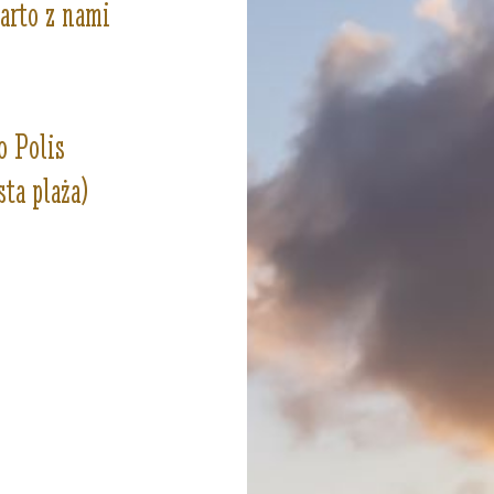
warto z nami
o Polis
ta plaża)