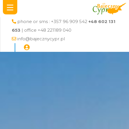
phone or sms : +357 96 909 542
+48 602 131
653
| office +48 221189 040
info@bajecznycypr.pl