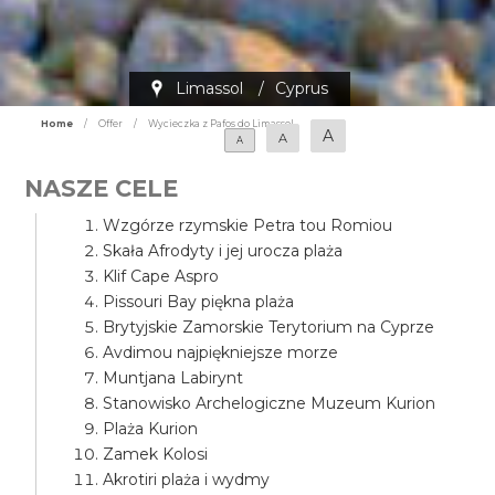
Limassol
/
Cyprus
Home
/
Offer
/
Wycieczka z Pafos do Limassol
A
A
A
NASZE CELE
Wzgórze rzymskie Petra tou Romiou
Skała Afrodyty i jej urocza plaża
Klif Cape Aspro
Pissouri Bay piękna plaża
Brytyjskie Zamorskie Terytorium na Cyprze
Avdimou najpiękniejsze morze
Muntjana Labirynt
Stanowisko Archelogiczne Muzeum Kurion
Plaża Kurion
Zamek Kolosi
Akrotiri plaża i wydmy