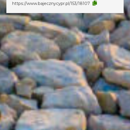
https://www.bajecznycypr.pl/153/18107