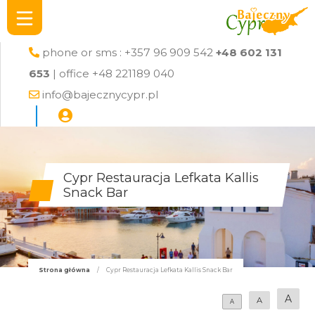
phone or sms : +357 96 909 542
+48 602 131
653
| office +48 221189 040
info@bajecznycypr.pl
Cypr Restauracja Lefkata Kallis
Snack Bar
Strona główna
/
Cypr Restauracja Lefkata Kallis Snack Bar
A
A
A