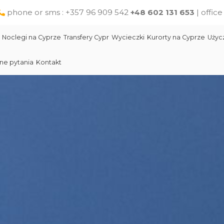
phone or sms : +357 96 909 542
+48 602 131 653
| offic
Noclegi na Cyprze
Transfery Cypr
Wycieczki
Kurorty na Cyprze
Użyc
ne pytania
Kontakt
Larnaka
Słynni ludzie Cypru
Wycieczki jednodniowe na Cyprze z Pafos
Skała Afodyty
Limassol
Restauracje na Cyprze
Wycieczki z Larnaki
Lara Beach Plaża
Pomoc na Cyprze dla polskich turystów
Wycieczki z Protaras
Lokalne produkty na Cyprze
Cypr Atrakcje
Cypr - Państwo
Skała Afodyty