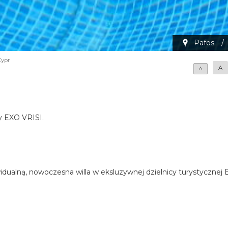
Pafos
/
Cypr
A
A
cy EXO VRISI.
idualną, nowoczesna willa w eksluzywnej dzielnicy turystycznej 