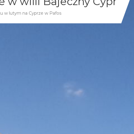
e w willi Bajeczny Cypr
ku w lutym na Cyprze w Pafos