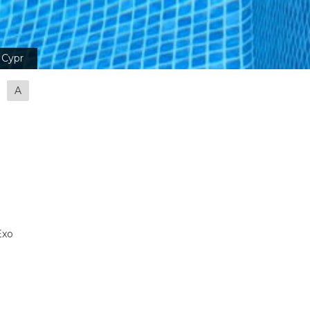
Cypr
A
Exo