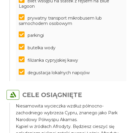
bilet wstępu na statek z rejsem na Blue
Lagoon
prywatny transport mikrobusem lub
samochodem osobowym
parkingi
butelka wody
filiżanka cypryjskiej kawy
degustacja lokalnych napojów
CELE OSIĄGNIĘTE
Niesamowita wycieczka wzdłuż północno-
zachodniego wybrzeża Cypru, znanego jako Park
Narodowy Półwyspu Akamas.
Kąpiel w źródłach Afrodyty. Będziesz cieszyć się