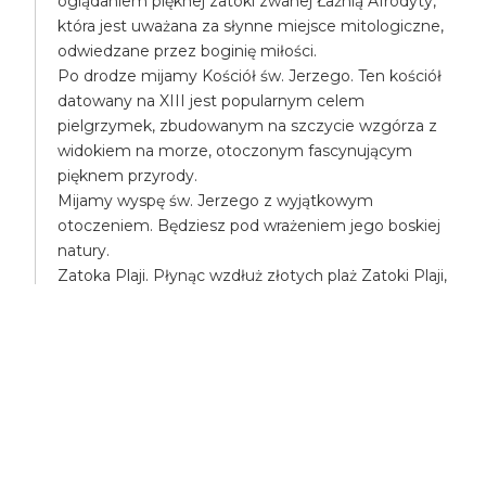
oglądaniem pięknej zatoki zwanej Łaźnią Afrodyty,
która jest uważana za słynne miejsce mitologiczne,
odwiedzane przez boginię miłości.
Po drodze mijamy Kościół św. Jerzego. Ten kościół
datowany na XIII jest popularnym celem
pielgrzymek, zbudowanym na szczycie wzgórza z
widokiem na morze, otoczonym fascynującym
pięknem przyrody.
Mijamy wyspę św. Jerzego z wyjątkowym
otoczeniem. Będziesz pod wrażeniem jego boskiej
natury.
Zatoka Plaji. Płynąc wzdłuż złotych plaż Zatoki Plaji,
można zobaczyć ruiny Teatru Greckiego o
półkolistym kształcie, prawdopodobnie
zbudowanego pod koniec IV wieku.
Zatoka Manolis z imponująco bogatą, błękitną wodą,
otoczona wystającymi formacjami skalnymi, słynie z
morskich jaskiń. Miejsce docelowe Błękitna Laguna
(Chamili). Wyspa Chamili, lepiej znana jako Błękitna
Laguna, słynie z czystych, krystalicznie czystych