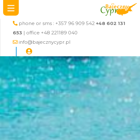
phone or sms : +357 96 909 542
+48 602 131
653
| office +48 221189 040
info@bajecznycypr.pl