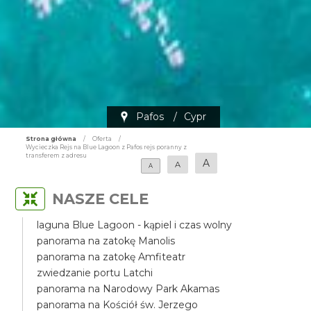
Pafos
/
Cypr
Strona główna
/
Oferta
/
Wycieczka Rejs na Blue Lagoon z Pafos rejs poranny z
transferem z adresu
A
A
A
NASZE CELE
laguna Blue Lagoon - kąpiel i czas wolny
panorama na zatokę Manolis
panorama na zatokę Amfiteatr
zwiedzanie portu Latchi
panorama na Narodowy Park Akamas
panorama na Kościół św. Jerzego