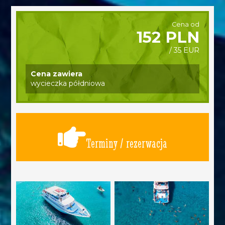
Cena od
152 PLN
/ 35 EUR
Cena zawiera
wycieczka półdniowa
Terminy / rezerwacja