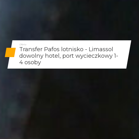
Oferta
Transfer Pafos lotnisko - Limassol
dowolny hotel, port wycieczkowy 1-
4 osoby