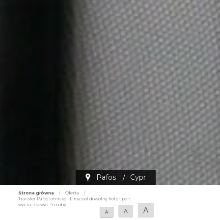
Pafos
/
Cypr
Strona główna
/
Oferta
/
Transfer Pafos lotnisko - Limassol dowolny hotel, port
wycieczkowy 1-4 osoby
A
A
A