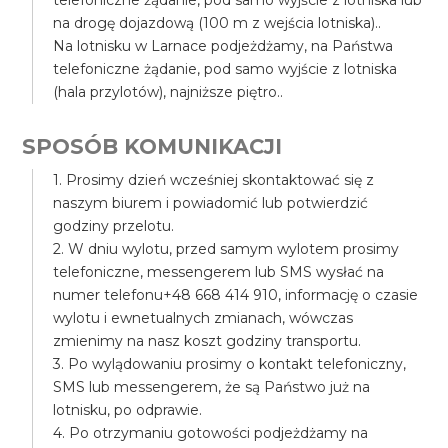
telefoniczne żądanie, pod samo wyjście z lotniska lub
na drogę dojazdową (100 m z wejścia lotniska)..
Na lotnisku w Larnace podjeżdżamy, na Państwa
telefoniczne żądanie, pod samo wyjście z lotniska
(hala przylotów), najniższe piętro..
SPOSÓB KOMUNIKACJI
1. Prosimy dzień wcześniej skontaktować się z
naszym biurem i powiadomić lub potwierdzić
godziny przelotu.
2. W dniu wylotu, przed samym wylotem prosimy
telefoniczne, messengerem lub SMS wysłać na
numer telefonu+48 668 414 910, informację o czasie
wylotu i ewnetualnych zmianach, wówczas
zmienimy na nasz koszt godziny transportu.
3. Po wylądowaniu prosimy o kontakt telefoniczny,
SMS lub messengerem, że są Państwo już na
lotnisku, po odprawie.
4. Po otrzymaniu gotowości podjeżdżamy na