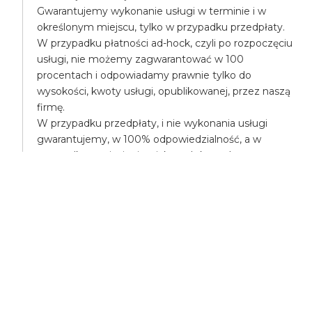
Gwarantujemy wykonanie usługi w terminie i w
określonym miejscu, tylko w przypadku przedpłaty.
W przypadku płatności ad-hock, czyli po rozpoczęciu
usługi, nie możemy zagwarantować w 100
procentach i odpowiadamy prawnie tylko do
wysokości, kwoty usługi, opublikowanej, przez naszą
firmę.
W przypadku przedpłaty, i nie wykonania usługi
gwarantujemy, w 100% odpowiedzialność, a w
przypadku poniesienia większych kosztów,
pokryjemy różnicę, np. mogą Państwo na nasz koszt
zamówić droższą takśówkę.
UBEZPIECZENIA
Wszyscy uczestnicy transportu są ubezpieczeni,
posiadamy ubezpieczenie OC - odpowiedzialności
cywilnej.
Posiadamy także ubezpieczenie NW - nieszczęśliwe