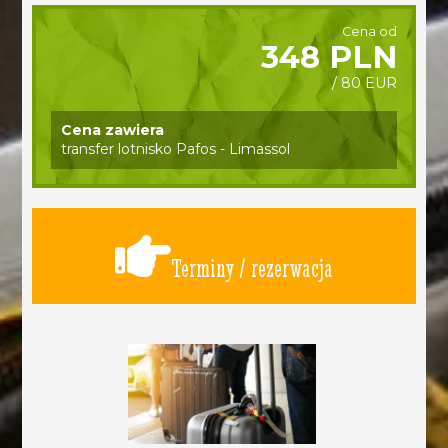
Cena od
348 PLN
/ 80 EUR
Cena zawiera
transfer lotnisko Pafos - Limassol
Terminy / rezerwacja