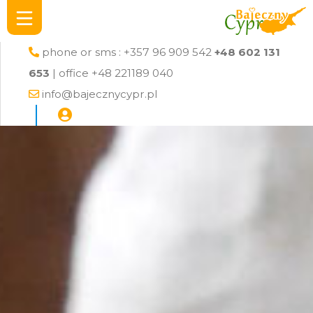
phone or sms : +357 96 909 542
+48 602 131
653
| office +48 221189 040
info@bajecznycypr.pl