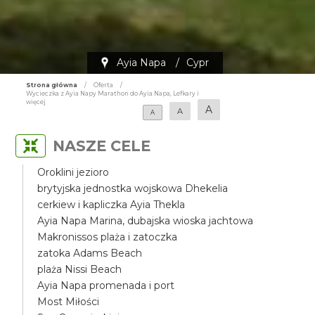
Ayia Napa
/
Cypr
Strona główna
/
Oferta
/
Wycieczka z Ayia Napy Marathon do Ayia Napa, Lefkary i
więcej
A
A
A
NASZE CELE
Oroklini jezioro
brytyjska jednostka wojskowa Dhekelia
cerkiew i kapliczka Ayia Thekla
Ayia Napa Marina, dubajska wioska jachtowa
Makronissos plaża i zatoczka
zatoka Adams Beach
plaża Nissi Beach
Ayia Napa promenada i port
Most Miłości