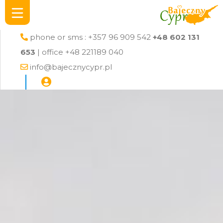
phone or sms : +357 96 909 542
+48 602 131
653
| office +48 221189 040
info@bajecznycypr.pl