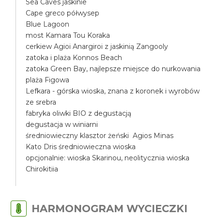
Sea Caves jaskinie
Cape greco półwysep
Blue Lagoon
most Kamara Tou Koraka
cerkiew Agioi Anargiroi z jaskinią Zangooly
zatoka i plaża Konnos Beach
zatoka Green Bay, najlepsze miejsce do nurkowania
plaża Figowa
Lefkara - górska wioska, znana z koronek i wyrobów
ze srebra
fabryka oliwki BIO z degustacją
degustacja w winiarni
średniowieczny klasztor żeński Agios Minas
Kato Dris średniowieczna wioska
opcjonalnie: wioska Skarinou, neolitycznia wioska
Chirokitiia
HARMONOGRAM WYCIECZKI