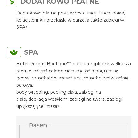
DODATKOWO PŁATNE
Dodatkowo płatne posiłi w restauracji: lunch, obiad,
kolacja,drinki i przekąski w barze, a także zabiegi w
SPA>
SPA
Hotel Roman Boutique*** posiada zaplecze wellness i
oferuje: masaż całego ciała, masaż dłoni, masaż
głowy, masaż stóp, masaż szyi, masaż pleców, łaźnię
parową,
body wrapping, peeling ciała, zabiegi na
ciało, depilacja woskiem, zabiegi na twarz, zabiegi
upiększające, masaż.
Basen