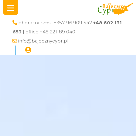
phone or sms : +357 96 909 542
+48 602 131
653
| office +48 221189 040
info@bajecznycypr.pl