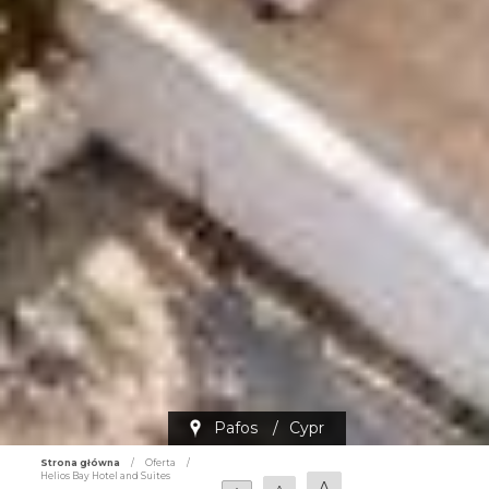
Pafos
/
Cypr
Strona główna
/
Oferta
/
Helios Bay Hotel and Suites
A